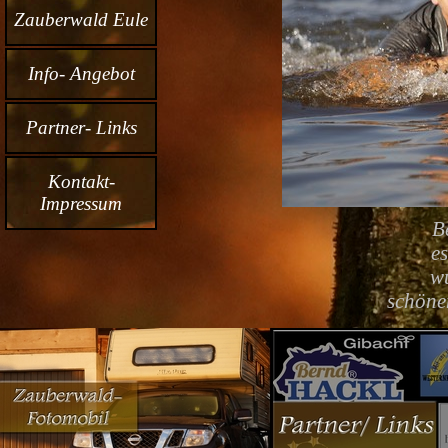
Zauberwald Eule
Info- Angebot
Partner- Links
Kontakt-
Impressum
B
es
wu
schönen